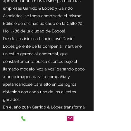
aprovechar aún más la sinergia entre las
empresas Garrido & López y Garrido
Asociados, se toma como sede el mismo
Edificio de oficinas ubicado en la Calle 70
No. 4-86 de la ciudad de Bogotá.
Desde sus inicios el socio José Daniel
Lopez gerente de la compañía, mantiene
un estilo gerencial comercial, que
constantemente busca clientes bajo el
llamado modelo “voz a voz” ganando poco
a poco imagen para la compañía y
apalancándose para ello en los logros
obtenido con cada uno de los clientes
ganados.
En el año 2019 Garrido & López transforma
su razón social a LDR Gestión de Tierras
S.A.S y recompone su participación con
ocasión de la salida de Juan Manuel